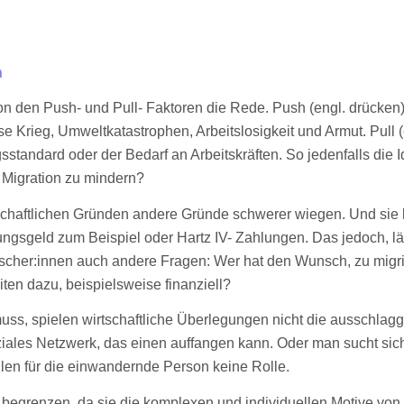
n
 von den Push- und Pull- Faktoren die Rede. Push (engl. drücke
 Krieg, Umweltkatastrophen, Arbeitslosigkeit und Armut. Pull (e
sstandard oder der Bedarf an Arbeitskräften. So jedenfalls die 
 Migration zu mindern?
haftlichen Gründen andere Gründe schwerer wiegen. Und sie kri
gsgeld zum Beispiel oder Hartz IV- Zahlungen. Das jedoch, lä
rscher:innen auch andere Fragen: Wer hat den Wunsch, zu migr
en dazu, beispielsweise finanziell?
 muss, spielen wirtschaftliche Überlegungen nicht die ausschla
iales Netzwerk, das einen auffangen kann. Oder man sucht sich
tfällen für die einwandernde Person keine Rolle.
m begrenzen, da sie die komplexen und individuellen Motive von M