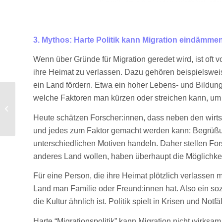
3.
Mythos: Harte Politik kann Migration eindämme
Wenn über Gründe für Migration geredet wird, ist oft
ihre Heimat zu verlassen. Dazu gehören beispielsweise
ein Land fördern. Etwa ein hoher Lebens- und Bildung
welche Faktoren man kürzen oder streichen kann, um
2. Mythos:
Migrant*innen sind ein
Heute schätzen Forscher:innen, dass neben den wirtsc
Sicherheitsrisiko
und jedes zum Faktor gemacht werden kann: Begrüßun
unterschiedlichen Motiven handeln. Daher stellen Fo
anderes Land wollen, haben überhaupt die Möglichkeit
Für eine Person, die ihre Heimat plötzlich verlassen
Land man Familie oder Freund:innen hat. Also ein soz
die Kultur ähnlich ist. Politik spielt in Krisen und No
Harte “Migrationspolitik” kann Migration nicht wirksa